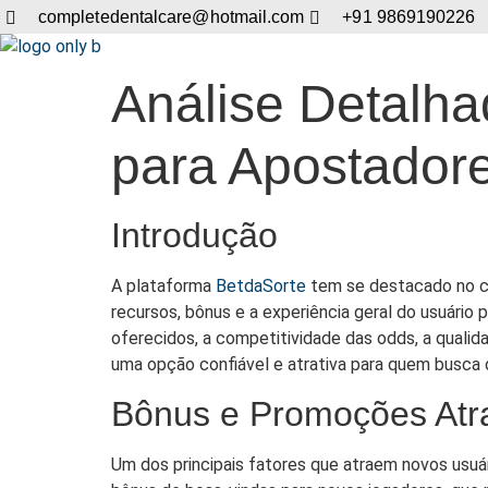
completedentalcare@hotmail.com
+91 9869190226
Análise Detalh
para Apostadore
Introdução
A plataforma
BetdaSorte
tem se destacado no cen
recursos, bônus e a experiência geral do usuário
oferecidos, a competitividade das odds, a qualid
uma opção confiável e atrativa para quem busca 
Bônus e Promoções Atr
Um dos principais fatores que atraem novos usu