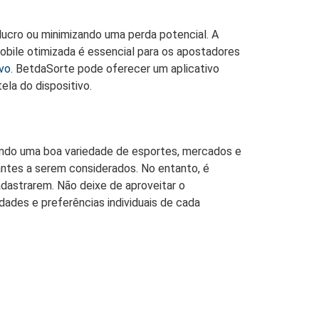
lucro ou minimizando uma perda potencial. A
obile otimizada é essencial para os apostadores
ivo
. BetdaSorte pode oferecer um aplicativo
la do dispositivo.
endo uma boa variedade de esportes, mercados e
antes a serem considerados. No entanto, é
astrarem. Não deixe de aproveitar o
dades e preferências individuais de cada