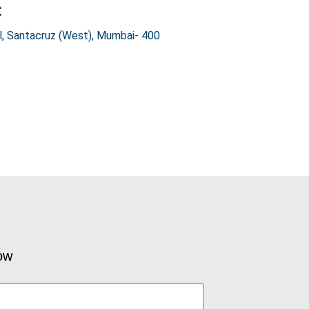
c
l, Santacruz (West), Mumbai- 400
ow