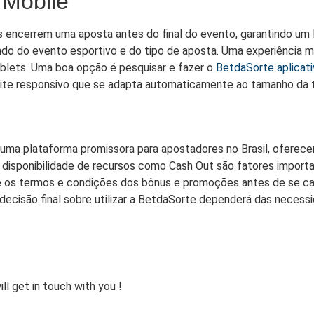
 Mobile
 encerrem uma aposta antes do final do evento, garantindo um 
ndo do evento esportivo e do tipo de aposta. Uma experiência m
lets. Uma boa opção é pesquisar e fazer o
BetdaSorte aplicat
 site responsivo que se adapta automaticamente ao tamanho da te
ma plataforma promissora para apostadores no Brasil, oferec
 disponibilidade de recursos como Cash Out são fatores import
 os termos e condições dos bônus e promoções antes de se cad
ecisão final sobre utilizar a BetdaSorte dependerá das necessi
ll get in touch with you !