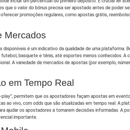
ode incluir um percentual do primeiro depósito. É crucial ler 
zes que o valor do bônus precisa ser apostado antes de poder ser
 oferecer promoções regulares, como apostas grátis, reembol
 e Mercados
s disponíveis é um indicativo da qualidade de uma plataforma.
futebol, basquete e tênis, até esportes menos conhecidos. A 
acional. A variedade de mercados de apostas (por exemplo, númer
ão em Tempo Real
n-play”, permitem que os apostadores façam apostas em evento
s ao vivo, com odds que são atualizadas em tempo real. A pla
ara ajudar os apostadores a tomarem decisões informadas. A poss
encial importante.