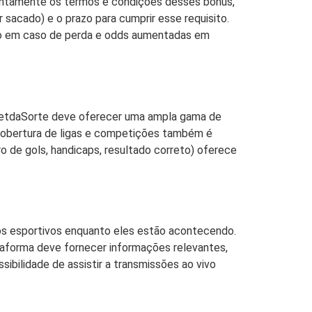
atentamente os termos e condições desses bônus,
 sacado) e o prazo para cumprir esse requisito.
so em caso de perda e odds aumentadas em
 BetdaSorte deve oferecer uma ampla gama de
cobertura de ligas e competições também é
o de gols, handicaps, resultado correto) oferece
s esportivos enquanto eles estão acontecendo.
taforma deve fornecer informações relevantes,
ibilidade de assistir a transmissões ao vivo