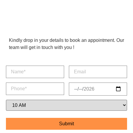
Kindly drop in your details to book an appointment. Our
team will get in touch with you !