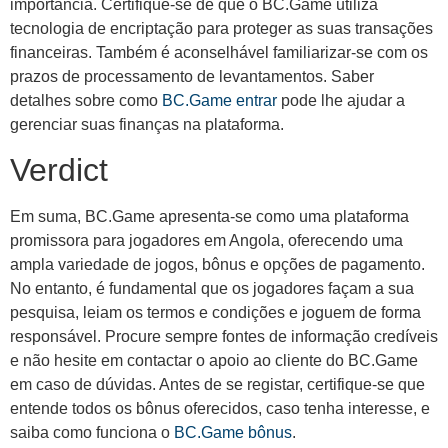
importância. Certifique-se de que o BC.Game utiliza
tecnologia de encriptação para proteger as suas transações
financeiras. Também é aconselhável familiarizar-se com os
prazos de processamento de levantamentos. Saber
detalhes sobre como
BC.Game entrar
pode lhe ajudar a
gerenciar suas finanças na plataforma.
Verdict
Em suma, BC.Game apresenta-se como uma plataforma
promissora para jogadores em Angola, oferecendo uma
ampla variedade de jogos, bônus e opções de pagamento.
No entanto, é fundamental que os jogadores façam a sua
pesquisa, leiam os termos e condições e joguem de forma
responsável. Procure sempre fontes de informação credíveis
e não hesite em contactar o apoio ao cliente do BC.Game
em caso de dúvidas. Antes de se registar, certifique-se que
entende todos os bônus oferecidos, caso tenha interesse, e
saiba como funciona o
BC.Game bônus
.