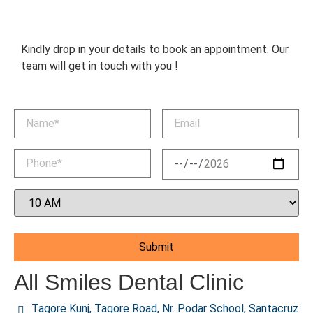
Kindly drop in your details to book an appointment. Our
team will get in touch with you !
All Smiles Dental Clinic
Tagore Kunj, Tagore Road, Nr. Podar School, Santacruz