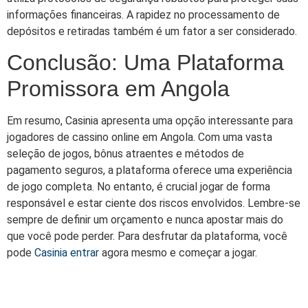
informações financeiras. A rapidez no processamento de
depósitos e retiradas também é um fator a ser considerado.
Conclusão: Uma Plataforma
Promissora em Angola
Em resumo, Casinia apresenta uma opção interessante para
jogadores de cassino online em Angola. Com uma vasta
seleção de jogos, bônus atraentes e métodos de
pagamento seguros, a plataforma oferece uma experiência
de jogo completa. No entanto, é crucial jogar de forma
responsável e estar ciente dos riscos envolvidos. Lembre-se
sempre de definir um orçamento e nunca apostar mais do
que você pode perder. Para desfrutar da plataforma, você
pode
Casinia entrar
agora mesmo e começar a jogar.