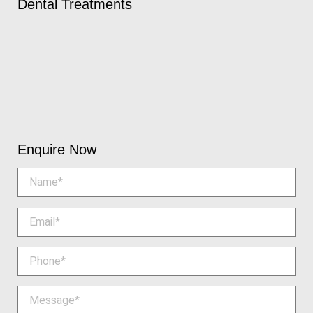
Dental Treatments
Enquire Now