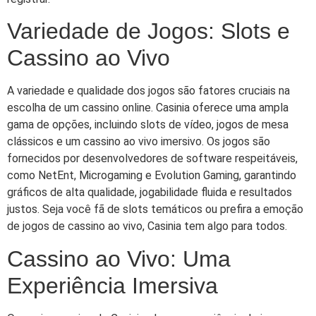
Variedade de Jogos: Slots e
Cassino ao Vivo
A variedade e qualidade dos jogos são fatores cruciais na
escolha de um cassino online. Casinia oferece uma ampla
gama de opções, incluindo slots de vídeo, jogos de mesa
clássicos e um cassino ao vivo imersivo. Os jogos são
fornecidos por desenvolvedores de software respeitáveis,
como NetEnt, Microgaming e Evolution Gaming, garantindo
gráficos de alta qualidade, jogabilidade fluida e resultados
justos. Seja você fã de slots temáticos ou prefira a emoção
de jogos de cassino ao vivo, Casinia tem algo para todos.
Cassino ao Vivo: Uma
Experiência Imersiva