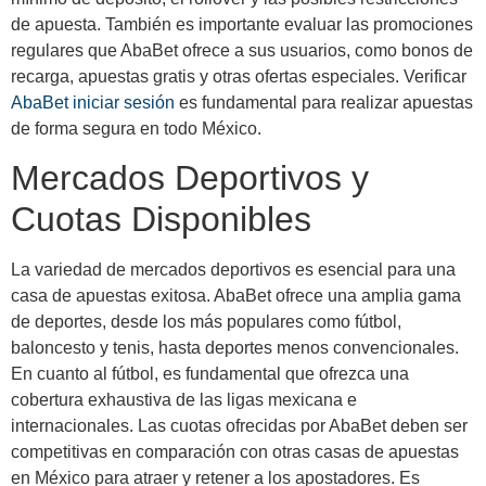
de apuesta. También es importante evaluar las promociones
regulares que AbaBet ofrece a sus usuarios, como bonos de
recarga, apuestas gratis y otras ofertas especiales. Verificar
AbaBet iniciar sesión
es fundamental para realizar apuestas
de forma segura en todo México.
Mercados Deportivos y
Cuotas Disponibles
La variedad de mercados deportivos es esencial para una
casa de apuestas exitosa. AbaBet ofrece una amplia gama
de deportes, desde los más populares como fútbol,
baloncesto y tenis, hasta deportes menos convencionales.
En cuanto al fútbol, es fundamental que ofrezca una
cobertura exhaustiva de las ligas mexicana e
internacionales. Las cuotas ofrecidas por AbaBet deben ser
competitivas en comparación con otras casas de apuestas
en México para atraer y retener a los apostadores. Es