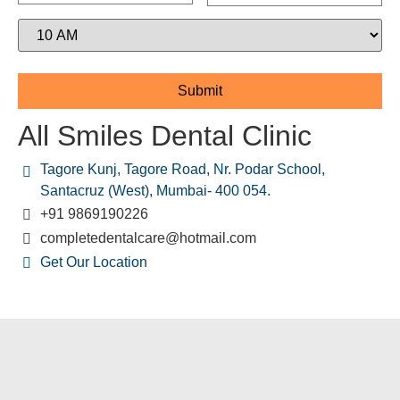
All Smiles Dental Clinic
Tagore Kunj, Tagore Road, Nr. Podar School,
Santacruz (West), Mumbai- 400 054.
+91 9869190226
completedentalcare@hotmail.com
Get Our Location