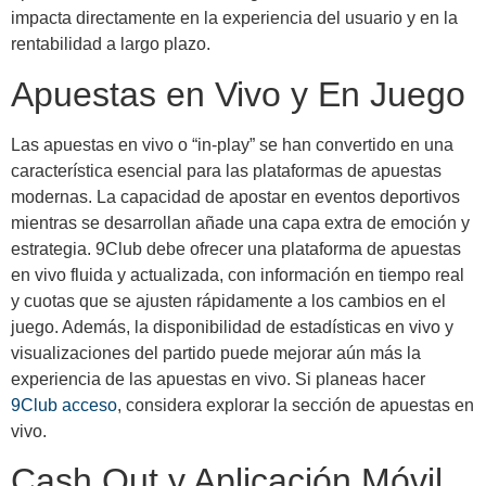
impacta directamente en la experiencia del usuario y en la
rentabilidad a largo plazo.
Apuestas en Vivo y En Juego
Las apuestas en vivo o “in-play” se han convertido en una
característica esencial para las plataformas de apuestas
modernas. La capacidad de apostar en eventos deportivos
mientras se desarrollan añade una capa extra de emoción y
estrategia. 9Club debe ofrecer una plataforma de apuestas
en vivo fluida y actualizada, con información en tiempo real
y cuotas que se ajusten rápidamente a los cambios en el
juego. Además, la disponibilidad de estadísticas en vivo y
visualizaciones del partido puede mejorar aún más la
experiencia de las apuestas en vivo. Si planeas hacer
9Club acceso
, considera explorar la sección de apuestas en
vivo.
Cash Out y Aplicación Móvil