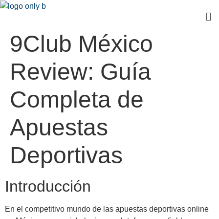
9Club México
Review: Guía
Completa de
Apuestas
Deportivas
Introducción
En el competitivo mundo de las apuestas deportivas online