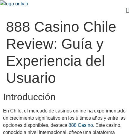
888 Casino Chile
Review: Guía y
Experiencia del
Usuario
Introducción
En Chile, el mercado de casinos online ha experimentado
un crecimiento significativo en los últimos años y entre las
opciones disponibles, destaca
888 Casino
. Este casino,
conocido a nivel internacional, ofrece una plataforma