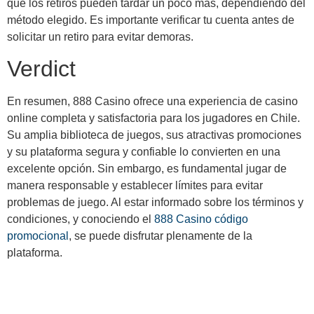
que los retiros pueden tardar un poco más, dependiendo del
método elegido. Es importante verificar tu cuenta antes de
solicitar un retiro para evitar demoras.
Verdict
En resumen, 888 Casino ofrece una experiencia de casino
online completa y satisfactoria para los jugadores en Chile.
Su amplia biblioteca de juegos, sus atractivas promociones
y su plataforma segura y confiable lo convierten en una
excelente opción. Sin embargo, es fundamental jugar de
manera responsable y establecer límites para evitar
problemas de juego. Al estar informado sobre los términos y
condiciones, y conociendo el
888 Casino código
promocional
, se puede disfrutar plenamente de la
plataforma.