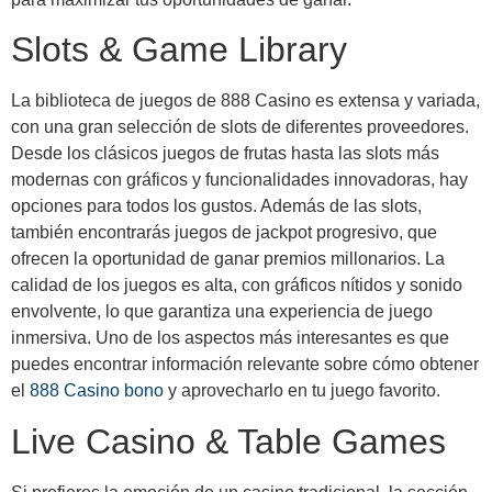
Slots & Game Library
La biblioteca de juegos de 888 Casino es extensa y variada,
con una gran selección de slots de diferentes proveedores.
Desde los clásicos juegos de frutas hasta las slots más
modernas con gráficos y funcionalidades innovadoras, hay
opciones para todos los gustos. Además de las slots,
también encontrarás juegos de jackpot progresivo, que
ofrecen la oportunidad de ganar premios millonarios. La
calidad de los juegos es alta, con gráficos nítidos y sonido
envolvente, lo que garantiza una experiencia de juego
inmersiva. Uno de los aspectos más interesantes es que
puedes encontrar información relevante sobre cómo obtener
el
888 Casino bono
y aprovecharlo en tu juego favorito.
Live Casino & Table Games