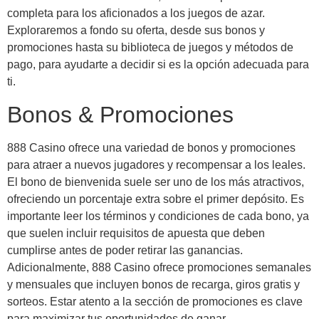
completa para los aficionados a los juegos de azar.
Exploraremos a fondo su oferta, desde sus bonos y
promociones hasta su biblioteca de juegos y métodos de
pago, para ayudarte a decidir si es la opción adecuada para
ti.
Bonos & Promociones
888 Casino ofrece una variedad de bonos y promociones
para atraer a nuevos jugadores y recompensar a los leales.
El bono de bienvenida suele ser uno de los más atractivos,
ofreciendo un porcentaje extra sobre el primer depósito. Es
importante leer los términos y condiciones de cada bono, ya
que suelen incluir requisitos de apuesta que deben
cumplirse antes de poder retirar las ganancias.
Adicionalmente, 888 Casino ofrece promociones semanales
y mensuales que incluyen bonos de recarga, giros gratis y
sorteos. Estar atento a la sección de promociones es clave
para maximizar tus oportunidades de ganar.