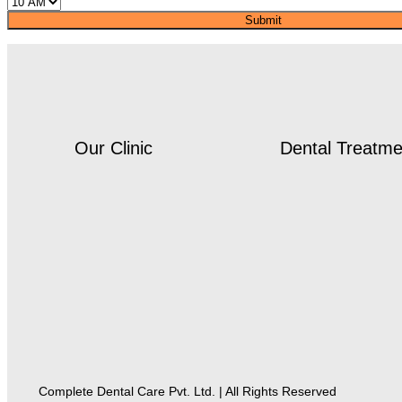
Our Clinic
Dental Treatme
Complete Dental Care Pvt. Ltd. | All Rights Reserved