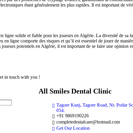
électroniques étant généralement les plus rapides. Il est important de vé
igne solide et fiable pour les joueurs en Algérie. La diversité de sa lu
jeu en ligne comporte des risques et qu’il est essentiel de jouer de maniè
s joueurs potentiels en Algérie, il est important de se faire une opinion 
et in touch with you !
All Smiles Dental Clinic
Tagore Kunj, Tagore Road, Nr. Podar S
054.
+91 9869190226
completedentalcare@hotmail.com
Get Our Location