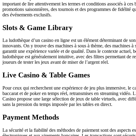
important de lire attentivement les termes et conditions associés à ce
promotions saisonnières, des tournois et des programmes de fidélité q
des événements exclusifs.
Slots & Game Library
La ludothèque d’un casino en ligne est un élément déterminant de son a
innovants. On y trouve des machines à sous à thème, des machines à sous
garantit une expérience variée et de qualité. Dans le contexte actuel,
ludothèque est généralement intuitive, avec des filtres permettant de 
joueurs de tester les jeux avant de miser de l’argent réel.
Live Casino & Table Games
Pour ceux qui recherchent une expérience de jeu plus immersive, le cas
baccarat et de poker en temps réel, retransmises en streaming vidéo. L’
Casino propose une large sélection de jeux de table virtuels, avec diff
sans la pression du temps imposée par les tables en direct.
Payment Methods
La sécurité et la fiabilité des méthodes de paiement sont des aspects e
électroniques et aux virements bancaires. Les transactions sont sécuris