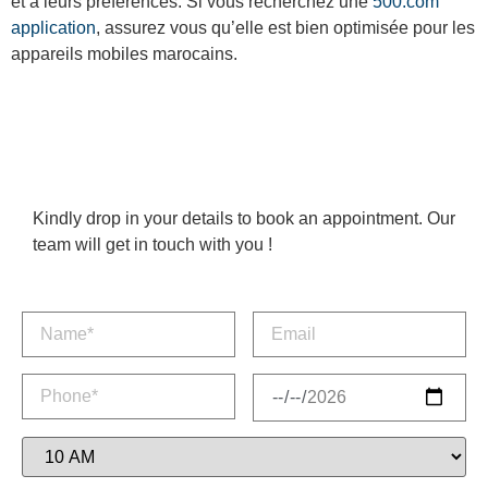
et à leurs préférences. Si vous recherchez une
500.com
application
, assurez vous qu’elle est bien optimisée pour les
appareils mobiles marocains.
Kindly drop in your details to book an appointment. Our
team will get in touch with you !