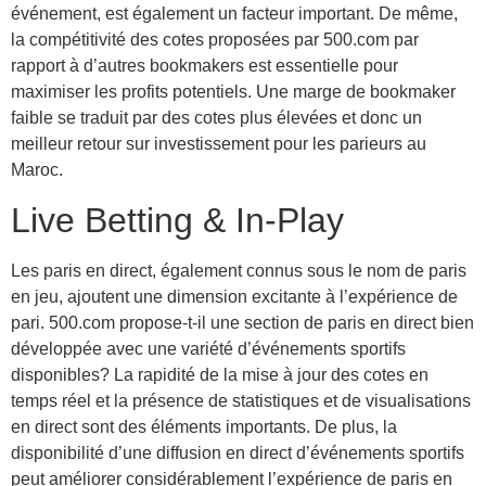
événement, est également un facteur important. De même,
la compétitivité des cotes proposées par 500.com par
rapport à d’autres bookmakers est essentielle pour
maximiser les profits potentiels. Une marge de bookmaker
faible se traduit par des cotes plus élevées et donc un
meilleur retour sur investissement pour les parieurs au
Maroc.
Live Betting & In-Play
Les paris en direct, également connus sous le nom de paris
en jeu, ajoutent une dimension excitante à l’expérience de
pari. 500.com propose-t-il une section de paris en direct bien
développée avec une variété d’événements sportifs
disponibles? La rapidité de la mise à jour des cotes en
temps réel et la présence de statistiques et de visualisations
en direct sont des éléments importants. De plus, la
disponibilité d’une diffusion en direct d’événements sportifs
peut améliorer considérablement l’expérience de paris en