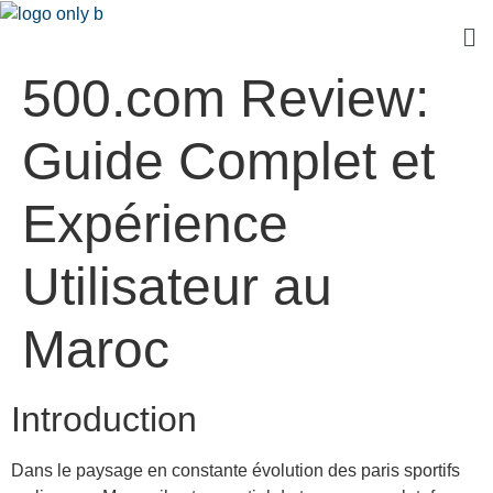
500.com Review:
Guide Complet et
Expérience
Utilisateur au
Maroc
Introduction
Dans le paysage en constante évolution des paris sportifs