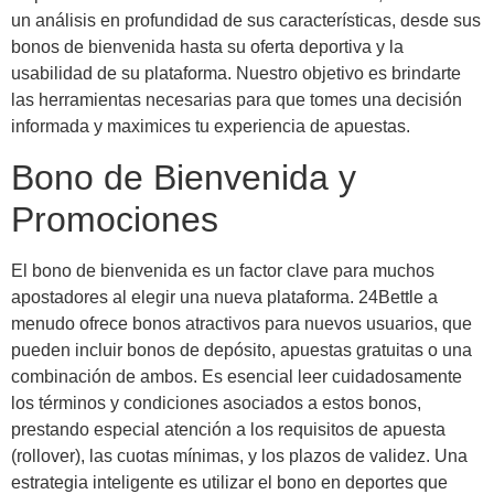
un análisis en profundidad de sus características, desde sus
bonos de bienvenida hasta su oferta deportiva y la
usabilidad de su plataforma. Nuestro objetivo es brindarte
las herramientas necesarias para que tomes una decisión
informada y maximices tu experiencia de apuestas.
Bono de Bienvenida y
Promociones
El bono de bienvenida es un factor clave para muchos
apostadores al elegir una nueva plataforma. 24Bettle a
menudo ofrece bonos atractivos para nuevos usuarios, que
pueden incluir bonos de depósito, apuestas gratuitas o una
combinación de ambos. Es esencial leer cuidadosamente
los términos y condiciones asociados a estos bonos,
prestando especial atención a los requisitos de apuesta
(rollover), las cuotas mínimas, y los plazos de validez. Una
estrategia inteligente es utilizar el bono en deportes que