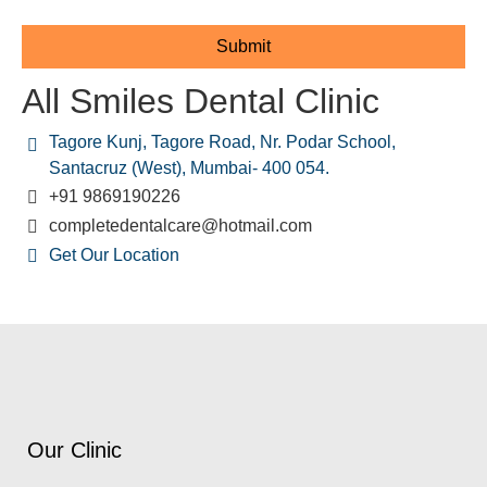
All Smiles Dental Clinic
Tagore Kunj, Tagore Road, Nr. Podar School,
Santacruz (West), Mumbai- 400 054.
+91 9869190226
completedentalcare@hotmail.com
Get Our Location
Our Clinic