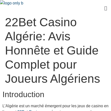
22Bet Casino
Algérie: Avis
Honnête et Guide
Complet pour
Joueurs Algériens
Introduction
L’Algérie est un marché émergent pour les jeux de casino en