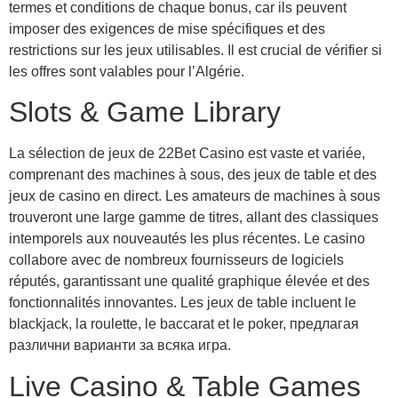
termes et conditions de chaque bonus, car ils peuvent
imposer des exigences de mise spécifiques et des
restrictions sur les jeux utilisables. Il est crucial de vérifier si
les offres sont valables pour l’Algérie.
Slots & Game Library
La sélection de jeux de 22Bet Casino est vaste et variée,
comprenant des machines à sous, des jeux de table et des
jeux de casino en direct. Les amateurs de machines à sous
trouveront une large gamme de titres, allant des classiques
intemporels aux nouveautés les plus récentes. Le casino
collabore avec de nombreux fournisseurs de logiciels
réputés, garantissant une qualité graphique élevée et des
fonctionnalités innovantes. Les jeux de table incluent le
blackjack, la roulette, le baccarat et le poker, предлагая
различни варианти за всяка игра.
Live Casino & Table Games