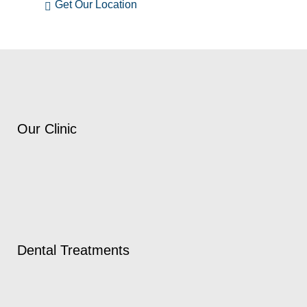
Get Our Location
Our Clinic
Dental Treatments