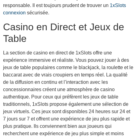
responsable. Il est toujours prudent de trouver un
1xSlots
connexion
sécurisée.
Casino en Direct et Jeux de
Table
La section de casino en direct de 1xSlots offre une
expérience immersive et réaliste. Vous pouvez jouer à des
jeux de table populaires comme le blackjack, la roulette et le
baccarat avec de vrais croupiers en temps réel. La qualité
de la diffusion en continu et l’interaction avec les
concessionnaires créent une atmosphère de casino
authentique. Pour ceux qui préfèrent les jeux de table
traditionnels, 1xSlots propose également une sélection de
jeux virtuels. Ces jeux sont disponibles 24 heures sur 24 et
7 jours sur 7 et offrent une expérience de jeu plus rapide et
plus pratique. Ils conviennent bien aux joueurs qui
recherchent une expérience de jeu plus simple et moins