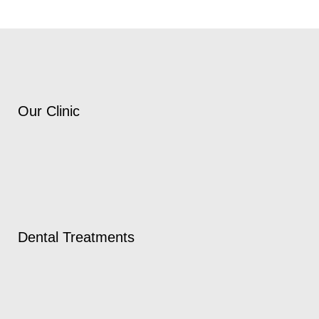
Our Clinic
Dental Treatments