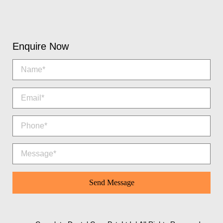
Enquire Now