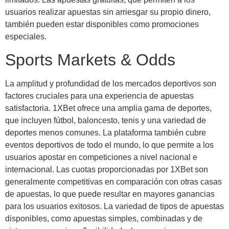
usuarios realizar apuestas sin arriesgar su propio dinero,
también pueden estar disponibles como promociones
especiales.
Sports Markets & Odds
La amplitud y profundidad de los mercados deportivos son
factores cruciales para una experiencia de apuestas
satisfactoria. 1XBet ofrece una amplia gama de deportes,
que incluyen fútbol, baloncesto, tenis y una variedad de
deportes menos comunes. La plataforma también cubre
eventos deportivos de todo el mundo, lo que permite a los
usuarios apostar en competiciones a nivel nacional e
internacional. Las cuotas proporcionadas por 1XBet son
generalmente competitivas en comparación con otras casas
de apuestas, lo que puede resultar en mayores ganancias
para los usuarios exitosos. La variedad de tipos de apuestas
disponibles, como apuestas simples, combinadas y de