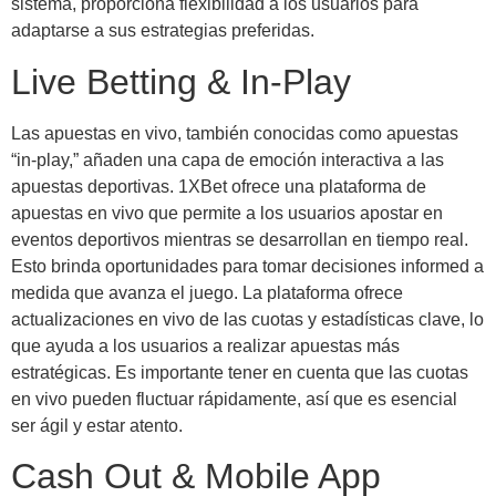
sistema, proporciona flexibilidad a los usuarios para
adaptarse a sus estrategias preferidas.
Live Betting & In-Play
Las apuestas en vivo, también conocidas como apuestas
“in-play,” añaden una capa de emoción interactiva a las
apuestas deportivas. 1XBet ofrece una plataforma de
apuestas en vivo que permite a los usuarios apostar en
eventos deportivos mientras se desarrollan en tiempo real.
Esto brinda oportunidades para tomar decisiones informed a
medida que avanza el juego. La plataforma ofrece
actualizaciones en vivo de las cuotas y estadísticas clave, lo
que ayuda a los usuarios a realizar apuestas más
estratégicas. Es importante tener en cuenta que las cuotas
en vivo pueden fluctuar rápidamente, así que es esencial
ser ágil y estar atento.
Cash Out & Mobile App