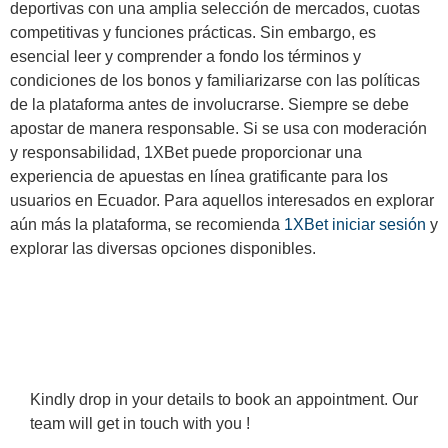
deportivas con una amplia selección de mercados, cuotas
competitivas y funciones prácticas. Sin embargo, es
esencial leer y comprender a fondo los términos y
condiciones de los bonos y familiarizarse con las políticas
de la plataforma antes de involucrarse. Siempre se debe
apostar de manera responsable. Si se usa con moderación
y responsabilidad, 1XBet puede proporcionar una
experiencia de apuestas en línea gratificante para los
usuarios en Ecuador. Para aquellos interesados ​​en explorar
aún más la plataforma, se recomienda
1XBet iniciar sesión
y
explorar las diversas opciones disponibles.
Kindly drop in your details to book an appointment. Our
team will get in touch with you !