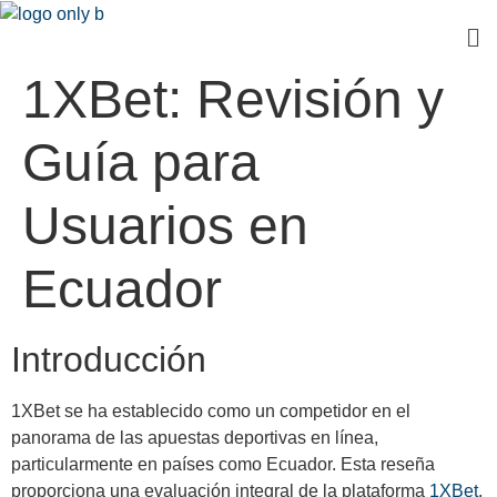
1XBet: Revisión y
Guía para
Usuarios en
Ecuador
Introducción
1XBet se ha establecido como un competidor en el
panorama de las apuestas deportivas en línea,
particularmente en países como Ecuador. Esta reseña
proporciona una evaluación integral de la plataforma
1XBet
,