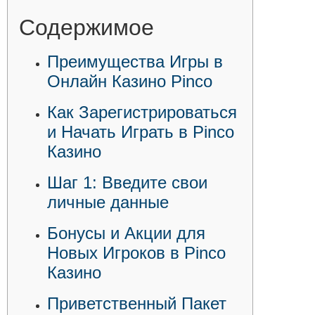
Содержимое
Преимущества Игры в
Онлайн Казино Pinco
Как Зарегистрироваться
и Начать Играть в Pinco
Казино
Шаг 1: Введите свои
личные данные
Бонусы и Акции для
Новых Игроков в Pinco
Казино
Приветственный Пакет