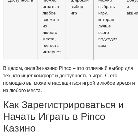
Доступность
Можно
Широкий
Можно
Бону
играть в
выбор
выбрать
и
любое
игр
игру,
акци
время и
которая
из
лучше
любого
всего
места,
подходит
где есть
вам
интернет
В целом, онлайн казино Pinco – это отличный выбор для
тех, кто ищет комфорт и доступность в игре. С его
помощью вы можете насладиться игрой в любое время и
из любого места.
Как Зарегистрироваться и
Начать Играть в Pinco
Казино