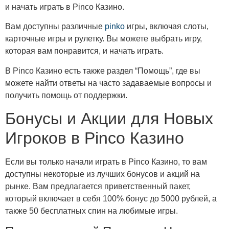
и начать играть в Pinco Казино.
Вам доступны различные
pinko
игры, включая слоты,
карточные игры и рулетку. Вы можете выбрать игру,
которая вам понравится, и начать играть.
В Pinco Казино есть также раздел “Помощь”, где вы
можете найти ответы на часто задаваемые вопросы и
получить помощь от поддержки.
Бонусы и Акции для Новых
Игроков в Pinco Казино
Если вы только начали играть в Pinco Казино, то вам
доступны некоторые из лучших бонусов и акций на
рынке. Вам предлагается приветственный пакет,
который включает в себя 100% бонус до 5000 рублей, а
также 50 бесплатных спин на любимые игры.