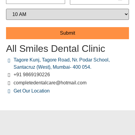
All Smiles Dental Clinic
Tagore Kunj, Tagore Road, Nr. Podar School,
Santacruz (West), Mumbai- 400 054.
+91 9869190226
completedentalcare@hotmail.com
Get Our Location