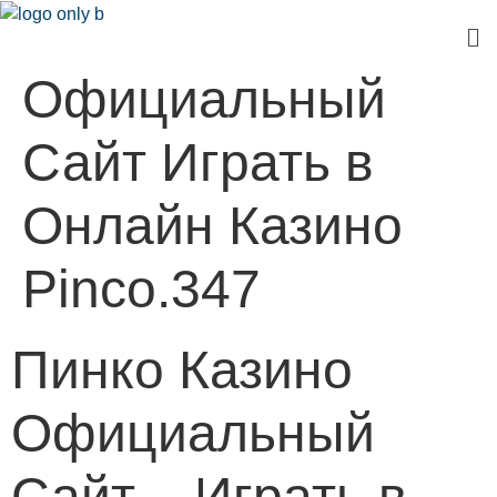
Официальный
Сайт Играть в
Онлайн Казино
Pinco.347
Пинко Казино
Официальный
Сайт – Играть в