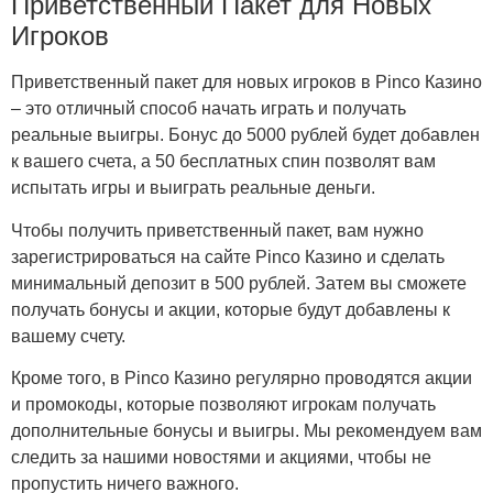
Приветственный Пакет для Новых
Игроков
Приветственный пакет для новых игроков в Pinco Казино
– это отличный способ начать играть и получать
реальные выигры. Бонус до 5000 рублей будет добавлен
к вашего счета, а 50 бесплатных спин позволят вам
испытать игры и выиграть реальные деньги.
Чтобы получить приветственный пакет, вам нужно
зарегистрироваться на сайте Pinco Казино и сделать
минимальный депозит в 500 рублей. Затем вы сможете
получать бонусы и акции, которые будут добавлены к
вашему счету.
Кроме того, в Pinco Казино регулярно проводятся акции
и промокоды, которые позволяют игрокам получать
дополнительные бонусы и выигры. Мы рекомендуем вам
следить за нашими новостями и акциями, чтобы не
пропустить ничего важного.