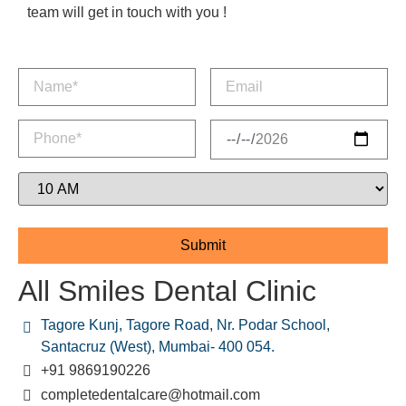
team will get in touch with you !
All Smiles Dental Clinic
Tagore Kunj, Tagore Road, Nr. Podar School,
Santacruz (West), Mumbai- 400 054.
+91 9869190226
completedentalcare@hotmail.com