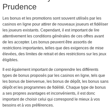
Prudence
Les bonus et les promotions sont souvent utilisés par les
casinos en ligne pour attirer de nouveaux joueurs et fidéliser
les joueurs existants. Cependant, il est important de lire
attentivement les conditions générales de ces offres avant
de les accepter. Les bonus peuvent être assortis de
restrictions importantes, telles que des exigences de mise
élevées, des limites de retrait et des restrictions sur les jeux
éligibles.
Il est également important de comprendre les différents
types de bonus proposés par les casinos en ligne, tels que
les bonus de bienvenue, les bonus de dépôt, les bonus sans
dépôt et les programmes de fidélité. Chaque type de bonus
a ses propres avantages et inconvénients, il est donc
important de choisir celui qui correspond le mieux à vos
besoins et à vos préférences.