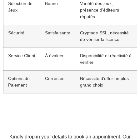
Sélection de
Bonne
Variété des jeux,
Jeux
présence d’éditeurs
réputés
Sécurité
Satisfaisante
Cryptage SSL, nécessité
de vérifier la licence
Service Client
À évaluer
Disponibilité et réactivité à
vérifier
Options de
Correctes
Nécessité d’offrir un plus
Paiement
grand choix
Kindly drop in your details to book an appointment. Our