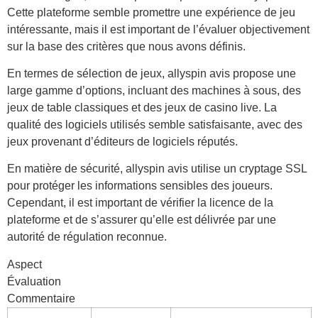
Cette plateforme semble promettre une expérience de jeu
intéressante, mais il est important de l’évaluer objectivement
sur la base des critères que nous avons définis.
En termes de sélection de jeux, allyspin avis propose une
large gamme d’options, incluant des machines à sous, des
jeux de table classiques et des jeux de casino live. La
qualité des logiciels utilisés semble satisfaisante, avec des
jeux provenant d’éditeurs de logiciels réputés.
En matière de sécurité, allyspin avis utilise un cryptage SSL
pour protéger les informations sensibles des joueurs.
Cependant, il est important de vérifier la licence de la
plateforme et de s’assurer qu’elle est délivrée par une
autorité de régulation reconnue.
Aspect
Évaluation
Commentaire