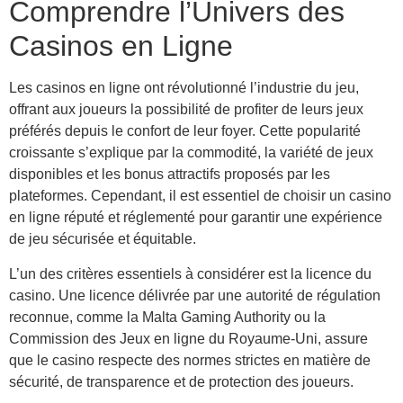
Comprendre l’Univers des
Casinos en Ligne
Les casinos en ligne ont révolutionné l’industrie du jeu,
offrant aux joueurs la possibilité de profiter de leurs jeux
préférés depuis le confort de leur foyer. Cette popularité
croissante s’explique par la commodité, la variété de jeux
disponibles et les bonus attractifs proposés par les
plateformes. Cependant, il est essentiel de choisir un casino
en ligne réputé et réglementé pour garantir une expérience
de jeu sécurisée et équitable.
L’un des critères essentiels à considérer est la licence du
casino. Une licence délivrée par une autorité de régulation
reconnue, comme la Malta Gaming Authority ou la
Commission des Jeux en ligne du Royaume-Uni, assure
que le casino respecte des normes strictes en matière de
sécurité, de transparence et de protection des joueurs.