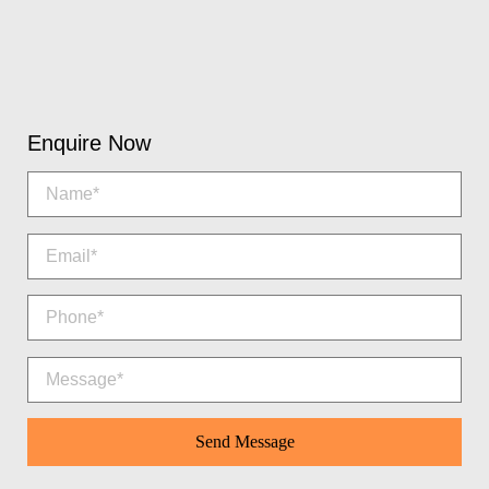
Enquire Now