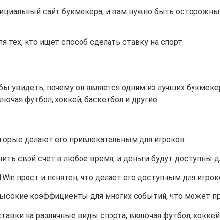
официальный сайт букмекера, и вам нужно быть осторожн
я тех, кто ищет способ сделать ставку на спорт.
ы увидеть, почему он является одним из лучших букмеке
лючая футбол, хоккей, баскетбол и другие.
торые делают его привлекательным для игроков:
ить свой счет в любое время, и деньги будут доступны д
1Win прост и понятен, что делает его доступным для игр
 высокие коэффициенты для многих событий, что может 
тавки на различные виды спорта, включая футбол, хоккей,