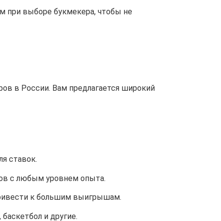
ым при выборе букмекера, чтобы не
ров в России. Вам предлагается широкий
ля ставок.
оков с любым уровнем опыта.
привести к большим выигрышам.
 баскетбол и другие.