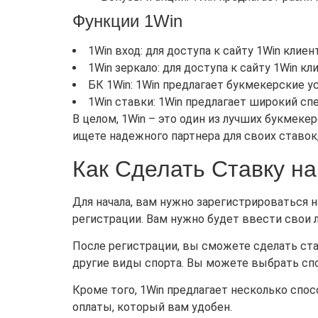
Функции 1Win
1Win вход: для доступа к сайту 1Win клиен
1Win зеркало: для доступа к сайту 1Win кл
БК 1Win: 1Win предлагает букмекерские ус
1Win ставки: 1Win предлагает широкий спе
В целом, 1Win – это один из лучших букмек
ищете надежного партнера для своих ставок,
Как Сделать Ставку на
Для начала, вам нужно зарегистрироваться н
регистрации. Вам нужно будет ввести свои 
После регистрации, вы сможете сделать став
другие виды спорта. Вы можете выбрать спо
Кроме того, 1Win предлагает несколько спо
оплаты, который вам удобен.