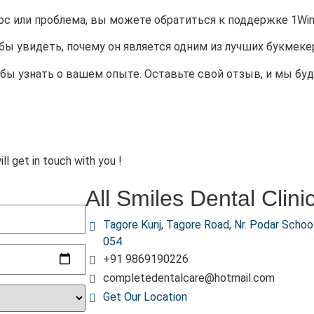
рос или проблема, вы можете обратиться к поддержке 1Win
ы увидеть, почему он является одним из лучших букмеке
и бы узнать о вашем опыте. Оставьте свой отзыв, и мы б
ll get in touch with you !
All Smiles Dental Clini
Tagore Kunj, Tagore Road, Nr. Podar Schoo
054.
+91 9869190226
completedentalcare@hotmail.com
Get Our Location