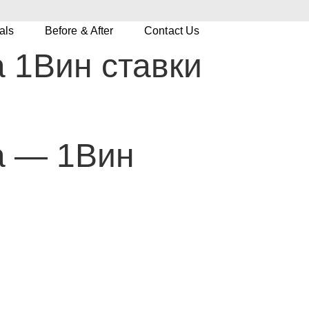
als
Before & After
Contact Us
 1Вин ставки
а — 1Вин