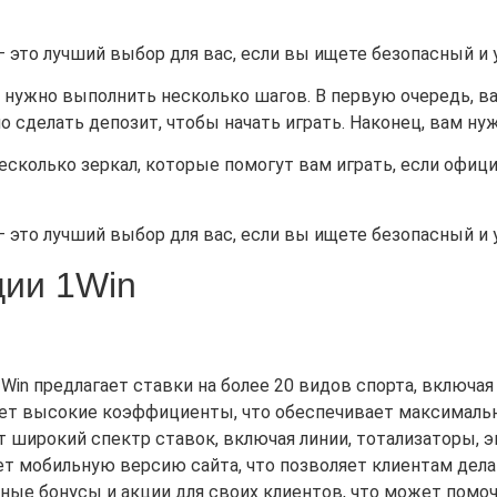
– это лучший выбор для вас, если вы ищете безопасный и 
ам нужно выполнить несколько шагов. В первую очередь, в
о сделать депозит, чтобы начать играть. Наконец, вам ну
несколько зеркал, которые помогут вам играть, если офи
– это лучший выбор для вас, если вы ищете безопасный и 
ции 1Win
n предлагает ставки на более 20 видов спорта, включая ф
ет высокие коэффициенты, что обеспечивает максимальн
 широкий спектр ставок, включая линии, тотализаторы, э
ет мобильную версию сайта, что позволяет клиентам делат
чные бонусы и акции для своих клиентов, что может помоч