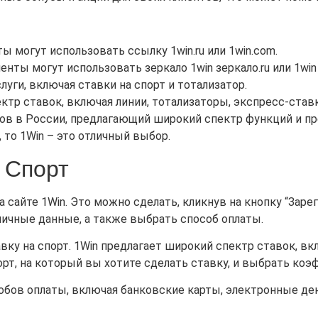
ты могут использовать ссылку 1win.ru или 1win.com.
иенты могут использовать зеркало 1win зеркало.ru или 1win
луги, включая ставки на спорт и тотализатор.
ктр ставок, включая линии, тотализаторы, экспресс-ставк
еров в России, предлагающий широкий спектр функций и п
 то 1Win – это отличный выбор.
 Спорт
а сайте 1Win. Это можно сделать, кликнув на кнопку “Зар
личные данные, а также выбрать способ оплаты.
ку на спорт. 1Win предлагает широкий спектр ставок, вкл
рт, на который вы хотите сделать ставку, и выбрать коэ
собов оплаты, включая банковские карты, электронные де