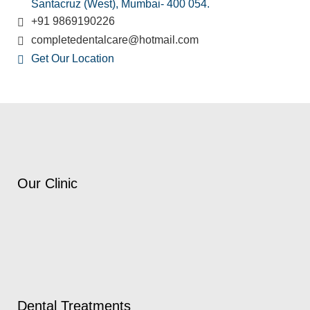
Santacruz (West), Mumbai- 400 054.
+91 9869190226
completedentalcare@hotmail.com
Get Our Location
Our Clinic
Dental Treatments