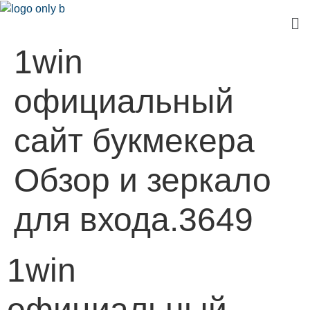
1win
официальный
сайт букмекера
Обзор и зеркало
для входа.3649
1win
официальный