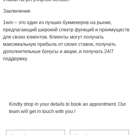
Заключение
1win – это один из лучших букмекеров на рынке,
предлагающий широкий спектр функций и преимуществ
для своих клиентов. Клиенты могут получать
максимальную прибыль от своих ставок, получать
дополнительные бонусы и акции, и получать 24/7
поддержку.
Kindly drop in your details to book an appointment. Our
team will get in touch with you !