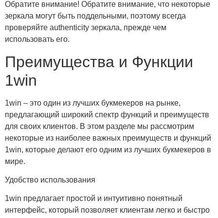
Обратите внимание! Обратите внимание, что некоторые
зеркала могут быть поддельными, поэтому всегда
проверяйте authenticity зеркала, прежде чем
использовать его.
Преимущества и Функции
1win
1win – это один из лучших букмекеров на рынке,
предлагающий широкий спектр функций и преимуществ
для своих клиентов. В этом разделе мы рассмотрим
некоторые из наиболее важных преимуществ и функций
1win, которые делают его одним из лучших букмекеров в
мире.
Удобство использования
1win предлагает простой и интуитивно понятный
интерфейс, который позволяет клиентам легко и быстро