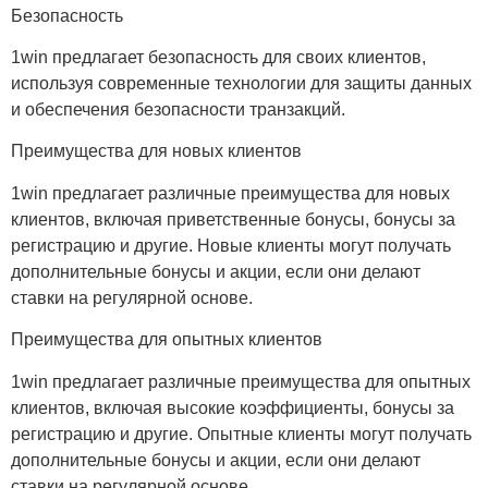
Безопасность
1win предлагает безопасность для своих клиентов,
используя современные технологии для защиты данных
и обеспечения безопасности транзакций.
Преимущества для новых клиентов
1win предлагает различные преимущества для новых
клиентов, включая приветственные бонусы, бонусы за
регистрацию и другие. Новые клиенты могут получать
дополнительные бонусы и акции, если они делают
ставки на регулярной основе.
Преимущества для опытных клиентов
1win предлагает различные преимущества для опытных
клиентов, включая высокие коэффициенты, бонусы за
регистрацию и другие. Опытные клиенты могут получать
дополнительные бонусы и акции, если они делают
ставки на регулярной основе.