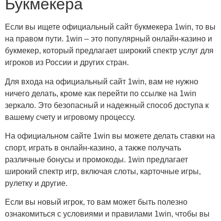
Букмекера
Если вы ищете официальный сайт букмекера 1win, то вы
на правом пути. 1win – это популярный онлайн-казино и
букмекер, который предлагает широкий спектр услуг для
игроков из России и других стран.
Для входа на официальный сайт 1win, вам не нужно
ничего делать, кроме как перейти по ссылке на 1win
зеркало. Это безопасный и надежный способ доступа к
вашему счету и игровому процессу.
На официальном сайте 1win вы можете делать ставки на
спорт, играть в онлайн-казино, а также получать
различные бонусы и промокоды. 1win предлагает
широкий спектр игр, включая слоты, карточные игры,
рулетку и другие.
Если вы новый игрок, то вам может быть полезно
ознакомиться с условиями и правилами 1win, чтобы вы