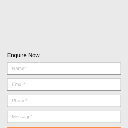
Enquire Now