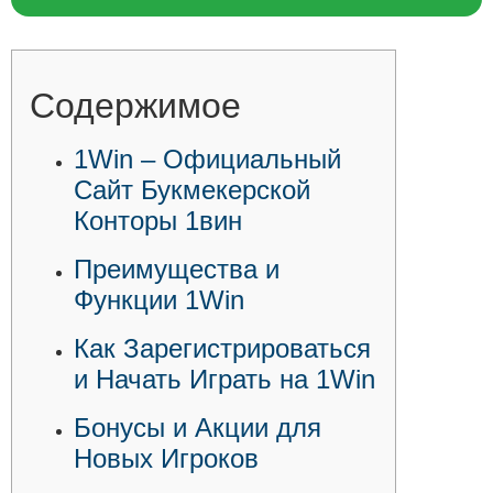
Содержимое
1Win – Официальный
Сайт Букмекерской
Конторы 1вин
Преимущества и
Функции 1Win
Как Зарегистрироваться
и Начать Играть на 1Win
Бонусы и Акции для
Новых Игроков