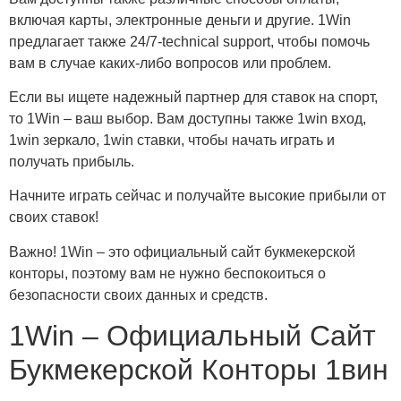
включая карты, электронные деньги и другие. 1Win
предлагает также 24/7-technical support, чтобы помочь
вам в случае каких-либо вопросов или проблем.
Если вы ищете надежный партнер для ставок на спорт,
то 1Win – ваш выбор. Вам доступны также 1win вход,
1win зеркало, 1win ставки, чтобы начать играть и
получать прибыль.
Начните играть сейчас и получайте высокие прибыли от
своих ставок!
Важно! 1Win – это официальный сайт букмекерской
конторы, поэтому вам не нужно беспокоиться о
безопасности своих данных и средств.
1Win – Официальный Сайт
Букмекерской Конторы 1вин