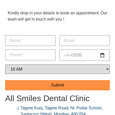
Kindly drop in your details to book an appointment. Our
team will get in touch with you !
All Smiles Dental Clinic
Tagore Kunj, Tagore Road, Nr. Podar School,
Santacruz (West), Mumbai- 400 054.