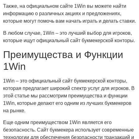
Также, на официальном сайте 1Win вы можете найти
информацию о различных акциях и предложениях,
которые могут помочь вам начать играть и делать ставки.
В любом случае, 1Win – это лучший выбор для игроков,
которые ищут официальный сайт букмекерской конторы.
Преимущества и Функции
1Win
1Win – это официальный сайт букмекерской конторы,
которая предлагает широкий спектр услуг для игроков. В
этой статье мы рассмотрим преимущества и функции
1Win, которые делают его одним из лучших букмекеров
на рынке.
Еще одним преимуществом 1Win является его
безопасность. Сайт букмекера использует современные
технологии для обеспечения безопасности транзакций и