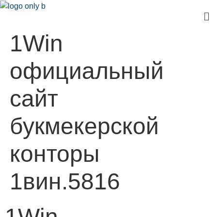
1Win
официальный
сайт
букмекерской
конторы
1вин.5816
1Win —