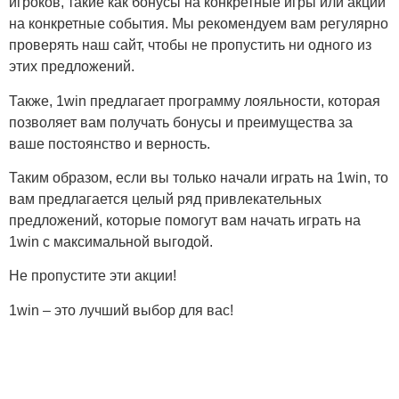
игроков, такие как бонусы на конкретные игры или акции
на конкретные события. Мы рекомендуем вам регулярно
проверять наш сайт, чтобы не пропустить ни одного из
этих предложений.
Также, 1win предлагает программу лояльности, которая
позволяет вам получать бонусы и преимущества за
ваше постоянство и верность.
Таким образом, если вы только начали играть на 1win, то
вам предлагается целый ряд привлекательных
предложений, которые помогут вам начать играть на
1win с максимальной выгодой.
Не пропустите эти акции!
1win – это лучший выбор для вас!