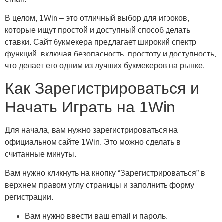
В целом, 1Win – это отличный выбор для игроков,
которые ищут простой и доступный способ делать
ставки. Сайт букмекера предлагает широкий спектр
функций, включая безопасность, простоту и доступность,
что делает его одним из лучших букмекеров на рынке.
Как Зарегистрироваться и
Начать Играть на 1Win
Для начала, вам нужно зарегистрироваться на
официальном сайте 1Win. Это можно сделать в
считанные минуты.
Вам нужно кликнуть на кнопку “Зарегистрироваться” в
верхнем правом углу страницы и заполнить форму
регистрации.
Вам нужно ввести ваш email и пароль.