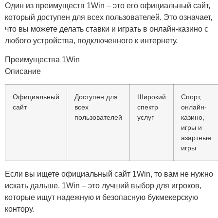
Один из преимуществ 1Win – это его официальный сайт,
который доступен для всех пользователей. Это означает,
что вы можете делать ставки и играть в онлайн-казино с
любого устройства, подключенного к интернету.
Преимущества 1Win
Описание
Официальный
Доступен для
Широкий
Спорт,
сайт
всех
спектр
онлайн-
пользователей
услуг
казино,
игры и
азартные
игры
Если вы ищете официальный сайт 1Win, то вам не нужно
искать дальше. 1Win – это лучший выбор для игроков,
которые ищут надежную и безопасную букмекерскую
контору.