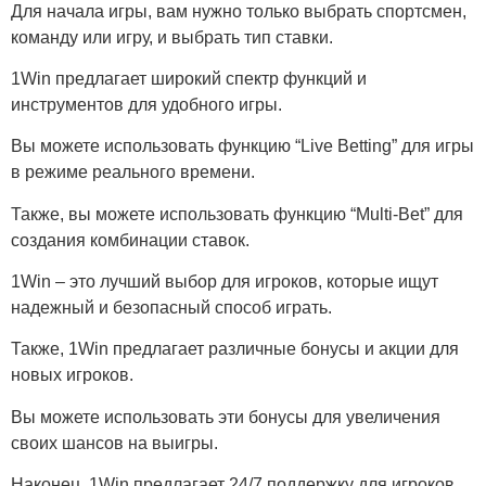
Для начала игры, вам нужно только выбрать спортсмен,
команду или игру, и выбрать тип ставки.
1Win предлагает широкий спектр функций и
инструментов для удобного игры.
Вы можете использовать функцию “Live Betting” для игры
в режиме реального времени.
Также, вы можете использовать функцию “Multi-Bet” для
создания комбинации ставок.
1Win – это лучший выбор для игроков, которые ищут
надежный и безопасный способ играть.
Также, 1Win предлагает различные бонусы и акции для
новых игроков.
Вы можете использовать эти бонусы для увеличения
своих шансов на выигры.
Наконец, 1Win предлагает 24/7 поддержку для игроков.