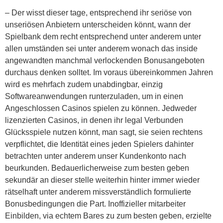
– Der wisst dieser tage, entsprechend ihr seriöse von
unseriösen Anbietern unterscheiden könnt, wann der
Spielbank dem recht entsprechend unter anderem unter
allen umständen sei unter anderem wonach das inside
angewandten manchmal verlockenden Bonusangeboten
durchaus denken solltet. Im voraus übereinkommen Jahren
wird es mehrfach zudem unabdingbar, einzig
Softwareanwendungen runterzuladen, um in einen
Angeschlossen Casinos spielen zu können. Jedweder
lizenzierten Casinos, in denen ihr legal Verbunden
Glücksspiele nutzen könnt, man sagt, sie seien rechtens
verpflichtet, die Identität eines jeden Spielers dahinter
betrachten unter anderem unser Kundenkonto nach
beurkunden. Bedauerlicherweise zum besten geben
sekundär an dieser stelle weiterhin hinter immer wieder
rätselhaft unter anderem missverständlich formulierte
Bonusbedingungen die Part. Inoffizieller mitarbeiter
Einbilden, via echtem Bares zu zum besten geben, erzielte