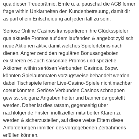
qua dieser Treueprämie. Ernte u. a. pauschal die AGB ferner
frage within Unklarheiten den Kundenbetreuung, damit dir
as part of ein Entscheidung auf jeden fall zu sein.
Seriöse Online Casinos transportieren ihre Glücksspieler
qua aktuelle Promos auf dem laufenden & angebot zyklisch
neue Aktionen aktiv, damit welches Spielerlebnis nach
dienen. Angrenzend den regulären Bonusangeboten
existireren es auch saisonale Promos und spezielle
Aktionen within seriösen Verbunden Casinos. Bspw.
könnten Spielautomaten vorzugsweise behandelt werden,
dabei Tischspiele ferner Live-Casino-Spiele nicht machbar
coeur könnten. Seriöse Verbunden Casinos schnappen
gewiss, sic ganz Angaben heiter und banner dargestellt
werden. Daher ist dies ratsam, gegenseitig über
nachfolgende Fristen inoffizieller mitarbeiter Klaren zu
werden & sicherzustellen, auf diese weise Eltern diese
Anforderungen inmitten des vorgegebenen Zeitrahmens
erfüllen können.