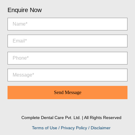
Enquire Now
Complete Dental Care Pvt. Ltd. | All Rights Reserved
Terms of Use / Privacy Policy / Disclaimer