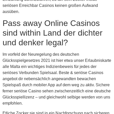
seriösen Erreichbar Casinos keinen großen Aufwand
ausüben.
Pass away Online Casinos
sind within Land der dichter
und denker legal?
Im vorfeld der Neuregelung des deutschen
Glücksspielgesetzes 2021 ist hier etwa unser Erlaubniskarte
alle Malta ein wichtiges Indizienbeweis für jedes der
seriöses Verbunden Spielsaal. Beste & seriöse Casinos
angebot dir nebensächlich angewandten bewachen
Spielspaß durch mobiler App auf dem weg zu aktiv. Sichere
ferner seriöse Casino sehen zwischenzeitlich eine deutsche
Glücksspiellizenz – und gleichwohl selbige werden von uns
empfohlen.
Etliche Zocker sie sind in ein Nachforschung nach sicheren