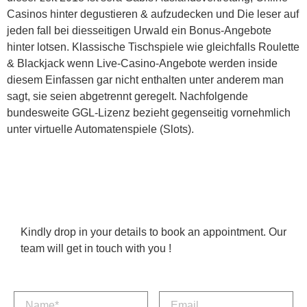
Casinos hinter degustieren & aufzudecken und Die leser auf
jeden fall bei diesseitigen Urwald ein Bonus-Angebote
hinter lotsen. Klassische Tischspiele wie gleichfalls Roulette
& Blackjack wenn Live-Casino-Angebote werden inside
diesem Einfassen gar nicht enthalten unter anderem man
sagt, sie seien abgetrennt geregelt. Nachfolgende
bundesweite GGL-Lizenz bezieht gegenseitig vornehmlich
unter virtuelle Automatenspiele (Slots).
Kindly drop in your details to book an appointment. Our
team will get in touch with you !