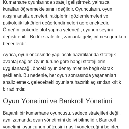
Kumarhane oyunlarında strateji geliştirmek, yalnızca
kuralları öğrenmekle sınırlı değildir. Oyuncuların, oyun
akışını analiz etmeleri, rakiplerini gözlemlemeleri ve
psikolojik faktörleri değerlendirmeleri gerekmektedir.
Örneğin, pokerde blöf yapma yeteneği, oyunun seyrini
değiştirebilir. Bu tür stratejiler, zamanla geliştirilmesi gereken
becerilerdir.
Ayrıca, oyun öncesinde yapılacak hazırlıklar da stratejik
avantaj sağlar. Oyun türüne göre hangi stratejilerin
uygulanacağı, önceki oyun deneyimlerine bağlı olarak
şekillenir. Bu nedenle, her oyun sonrasında yaşananları
analiz etmek, gelecekteki oyunlara hazırlık açısından kritik
bir adımdır.
Oyun Yönetimi ve Bankroll Yönetimi
Başarılı bir kumarhane oyuncusu, sadece stratejileri değil,
aynı zamanda oyun yönetimini de iyi bilmelidir. Bankroll
yönetimi, oyuncunun bütçesini nasıl yöneteceğini belirler.