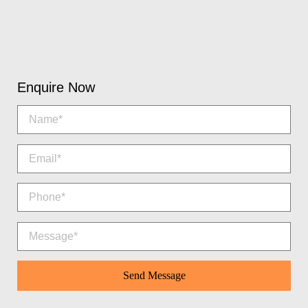
Enquire Now