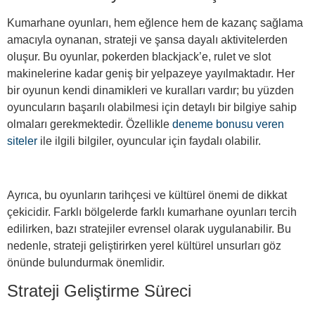
Kumarhane oyunları, hem eğlence hem de kazanç sağlama
amacıyla oynanan, strateji ve şansa dayalı aktivitelerden
oluşur. Bu oyunlar, pokerden blackjack’e, rulet ve slot
makinelerine kadar geniş bir yelpazeye yayılmaktadır. Her
bir oyunun kendi dinamikleri ve kuralları vardır; bu yüzden
oyuncuların başarılı olabilmesi için detaylı bir bilgiye sahip
olmaları gerekmektedir. Özellikle
deneme bonusu veren
siteler
ile ilgili bilgiler, oyuncular için faydalı olabilir.
Ayrıca, bu oyunların tarihçesi ve kültürel önemi de dikkat
çekicidir. Farklı bölgelerde farklı kumarhane oyunları tercih
edilirken, bazı stratejiler evrensel olarak uygulanabilir. Bu
nedenle, strateji geliştirirken yerel kültürel unsurları göz
önünde bulundurmak önemlidir.
Strateji Geliştirme Süreci