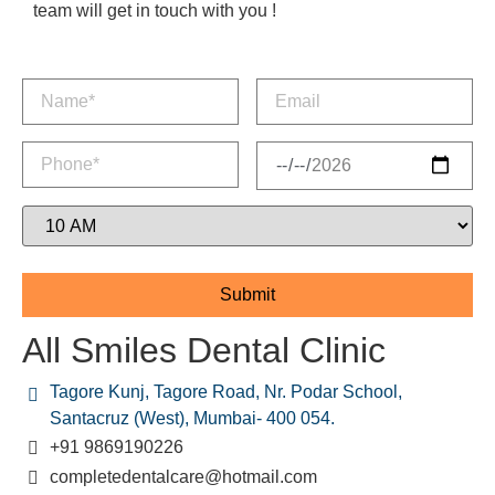
team will get in touch with you !
All Smiles Dental Clinic
Tagore Kunj, Tagore Road, Nr. Podar School,
Santacruz (West), Mumbai- 400 054.
+91 9869190226
completedentalcare@hotmail.com