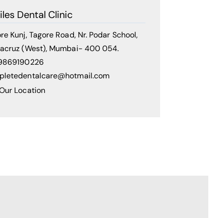
iles Dental Clinic
re Kunj, Tagore Road, Nr. Podar School,
acruz (West), Mumbai- 400 054.
 9869190226
pletedentalcare@hotmail.com
Our Location