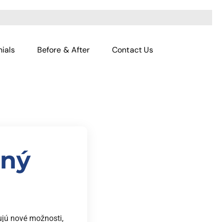
ials
Before & After
Contact Us
rný
ujú nové možnosti,