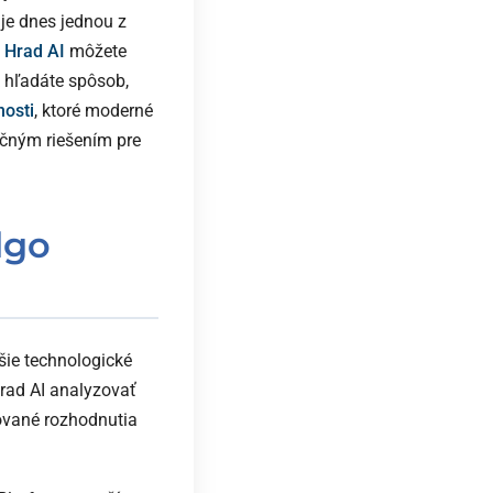
je dnes jednou z
o
Hrad AI
môžete
k hľadáte spôsob,
osti
, ktoré moderné
učným riešením pre
lgo
šie technologické
Hrad AI analyzovať
ované rozhodnutia