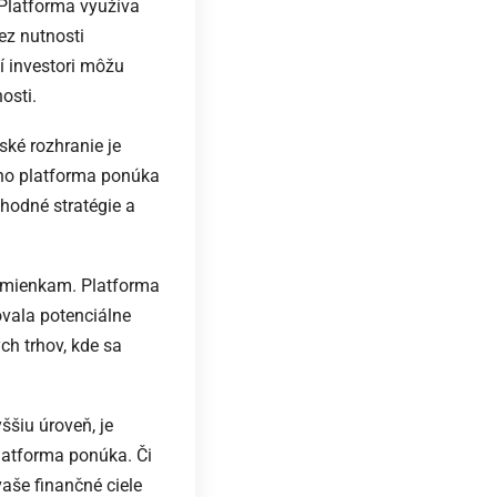
Platforma využíva
ez nutnosti
í investori môžu
osti.
ké rozhranie je
oho platforma ponúka
chodné stratégie a
odmienkam. Platforma
ovala potenciálne
ch trhov, kde sa
ššiu úroveň, je
latforma ponúka. Či
aše finančné ciele