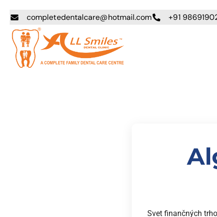
completedentalcare@hotmail.com
+91 9869190
Al
Svet finančných trho