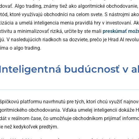
dovať. Algo trading, známy tiež ako algoritmické obchodovanie, 
tód, ktoré využívajú obchodníci na celom svete. S nástrojmi ak
izácia a umelá inteligencia menia pravidlá hry v investovaní. A
tivitu a minimalizovať riziká, určite by ste mali
preskúmať možn
ú. V nasledujúcich riadkoch sa dozviete, prečo je Hrad AI revol
íma o algo trading.
 Inteligentná budúcnosť v a
špičkovú platformu navrhnutú pre tých, ktorí chcú využiť najnov
algoritmického obchodovania. Vďaka umelej inteligencii dokáže 
dát v reálnom čase, čo umožňuje obchodníkom prijímať inform
šie než kedykoľvek predtým.