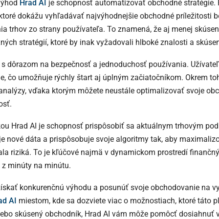
výhod
Hrad AI
je schopnosť automatizovať obchodné stratégie. 
 ktoré dokážu vyhľadávať najvýhodnejšie obchodné príležitosti b
ia trhov zo strany používateľa. To znamená, že aj menej skúsen
ných stratégií, ktoré by inak vyžadovali hlboké znalosti a skúsen
ý s dôrazom na bezpečnosť a jednoduchosť používania. Užívateľs
vne, čo umožňuje rýchly štart aj úplným začiatočníkom. Okrem t
a analýzy, vďaka ktorým môžete neustále optimalizovať svoje ob
osť.
kou Hrad AI je schopnosť prispôsobiť sa aktuálnym trhovým p
e nové dáta a prispôsobuje svoje algoritmy tak, aby maximaliz
la riziká. To je kľúčové najmä v dynamickom prostredí finančný
 z minúty na minútu.
ú získať konkurenčnú výhodu a posunúť svoje obchodovanie na vy
ad AI
miestom, kde sa dozviete viac o možnostiach, ktoré táto p
alebo skúsený obchodník, Hrad AI vám môže pomôcť dosiahnuť v