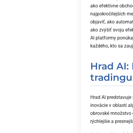
ako efektívne obcho
najpokročilejších me
objaviť, ako automat
ako zvýšiť svoju efek
AI platformy ponúkaj
každého, kto sa zauj
Hrad AI:
tradingu
Hrad AI predstavuje 
inovácie v oblasti 
obrovské množstvo 
rýchlejšie a presnej