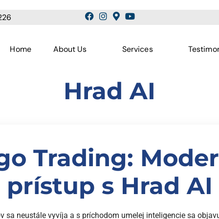
226
Home
About Us
Services
Testimon
Hrad AI
go Trading: Mode
prístup s Hrad AI
v sa neustále vyvíja a s príchodom umelej inteligencie sa objav