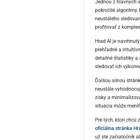
Jednou z hlavných 
pokročilé algoritmy,
neustáleho sledovan
profitovať z komplex
Hrad AI je navrhnut
prehľadné a intuití
detailné štatistiky 
sledovať ich výkonn
Ďalšou silnou strán
neustále vyhodnocuj
zisky a minimalizova
situácia môže meniť
Pre tých, ktorí chc
oficiálna stránka Hr
už ste začiatočník 