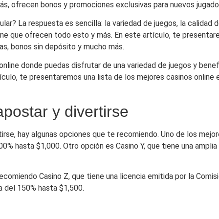
más, ofrecen bonos y promociones exclusivas para nuevos jugado
ar? La respuesta es sencilla: la variedad de juegos, la calidad de
ne que ofrecen todo esto y más. En este artículo, te presentar
as, bonos sin depósito y mucho más.
online donde puedas disfrutar de una variedad de juegos y benef
tículo, te presentaremos una lista de los mejores casinos onlin
postar y divertirse
tirse, hay algunas opciones que te recomiendo. Uno de los mejor
00% hasta $1,000. Otro opción es Casino Y, que tiene una amplia
 recomiendo Casino Z, que tiene una licencia emitida por la Com
a del 150% hasta $1,500.