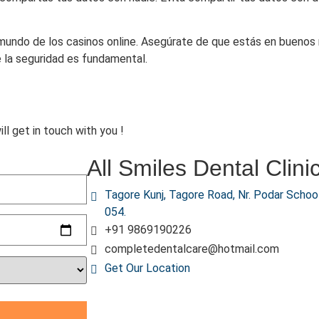
undo de los casinos online. Asegúrate de que estás en buenos m
e la seguridad es fundamental.
ll get in touch with you !
All Smiles Dental Clini
Tagore Kunj, Tagore Road, Nr. Podar Schoo
054.
+91 9869190226
completedentalcare@hotmail.com
Get Our Location