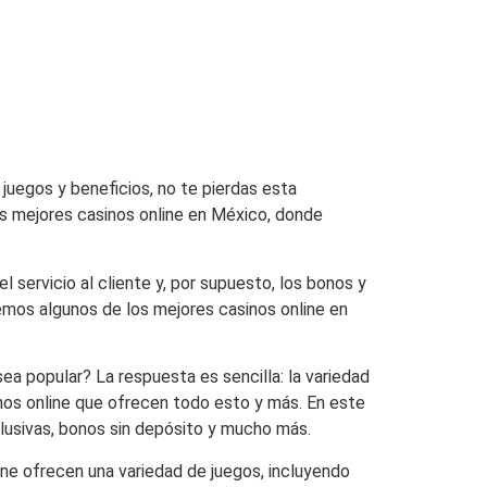
juegos y beneficios, no te pierdas esta
os mejores casinos online en México, donde
l servicio al cliente y, por supuesto, los bonos y
emos algunos de los mejores casinos online en
ea popular? La respuesta es sencilla: la variedad
inos online que ofrecen todo esto y más. En este
lusivas, bonos sin depósito y mucho más.
ine ofrecen una variedad de juegos, incluyendo