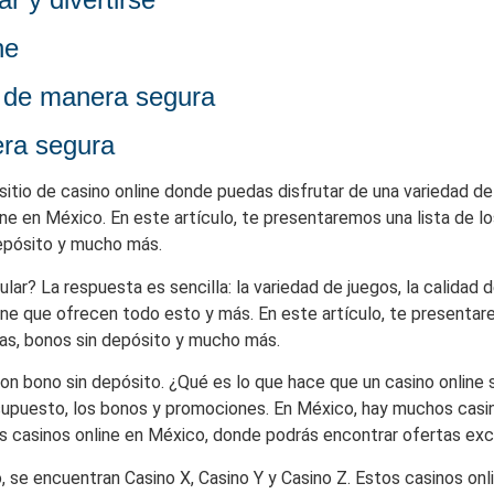
ne
r de manera segura
era segura
itio de casino online donde puedas disfrutar de una variedad de 
ine en México. En este artículo, te presentaremos una lista de l
depósito y mucho más.
ar? La respuesta es sencilla: la variedad de juegos, la calidad de
ne que ofrecen todo esto y más. En este artículo, te presentar
as, bonos sin depósito y mucho más.
con bono sin depósito. ¿Qué es lo que hace que un casino online s
por supuesto, los bonos y promociones. En México, hay muchos cas
s casinos online en México, donde podrás encontrar ofertas exc
, se encuentran Casino X, Casino Y y Casino Z. Estos casinos onl