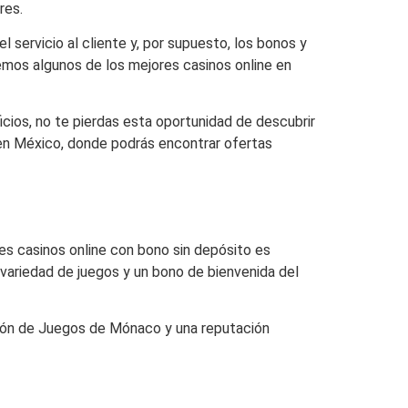
res.
l servicio al cliente y, por supuesto, los bonos y
emos algunos de los mejores casinos online en
icios, no te pierdas esta oportunidad de descubrir
e en México, donde podrás encontrar ofertas
es casinos online con bono sin depósito es
 variedad de juegos y un bono de bienvenida del
isión de Juegos de Mónaco y una reputación