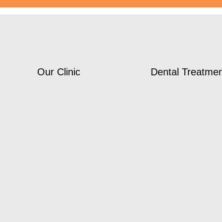
Our Clinic
Dental Treatme