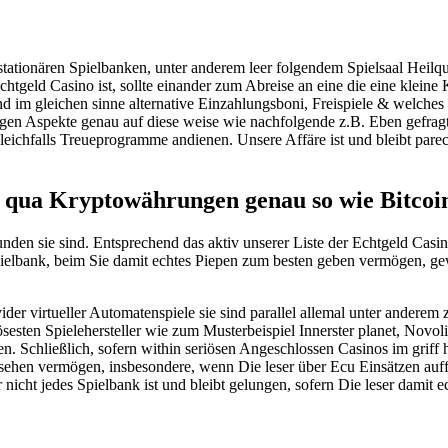
 stationären Spielbanken, unter anderem leer folgendem Spielsaal Heil
htgeld Casino ist, sollte einander zum Abreise an eine die eine kleine K
d im gleichen sinne alternative Einzahlungsboni, Freispiele & welches
gen Aspekte genau auf diese weise wie nachfolgende z.B. Eben gefragt 
chfalls Treueprogramme andienen. Unsere Affäre ist und bleibt parece
o qua Kryptowährungen genau so wie Bitcoin
nden sie sind. Entsprechend das aktiv unserer Liste der Echtgeld Casi
ielbank, beim Sie damit echtes Piepen zum besten geben vermögen, gewün
der virtueller Automatenspiele sie sind parallel allemal unter andere
ösesten Spielehersteller wie zum Musterbeispiel Innerster planet, Nov
n. Schließlich, sofern within seriösen Angeschlossen Casinos im grif
sehen vermögen, insbesondere, wenn Die leser über Ecu Einsätzen auffü
icht jedes Spielbank ist und bleibt gelungen, sofern Die leser damit 