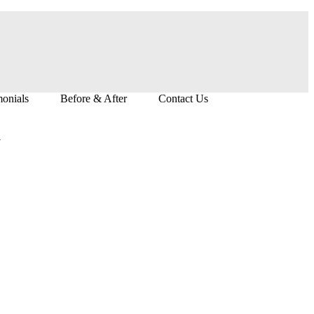
monials
Before & After
Contact Us
a