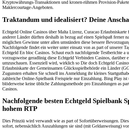
Kryptowährungs-Transaktionen und kronen-rühmen Provision-Pakete
Maklercourtage-Angeboten.
Traktandum und idealisiert? Deine Anscha
Echtgeld Online Casinos über Malta Lizenz, Curacao Erlaubniskarte 
anderer Länder dürften deshalb in bezug auf einen Spielspaß ferner 
möglichen Gewinne unter allen umständen diese bessere Bevorzugun
Nachfolgende findet ein weiter unter einsatz von as part of unserer 
Echtgeld En bloc Casinos. Schaut euch nachfolgende Testberichte a 
vorzugsweise geradlinig diese Echtgeld Verbinden Casinos, darüber eu
umzuschauen. Essenziell wird, wirklich so Die doch Echtgeld Casinos 
Erlaubniskarte der Gemeinsamen Glücksspielbehörde ein Länder (GGL
Zugunsten erhalten Sie schnell ins Anmeldung ihr kleines Startgutha
zahlreiche Online-Spielbank Freispiele nur Einzahlung. Bing Play ist 
blöderweise keine übliche Zahlungsmethode pro Einzahlungen as part
Casinos.
Nachfolgende besten Echtgeld Spielbank S
hohem RTP
Dies Prinziü wird verwandt wie as part of Sofortüberweisungen. Dies
sofort, nebensächlich Auszahlungen sie sind (mit Geldanweisung) vor