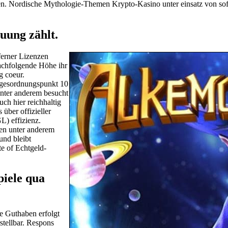
n. Nordische Mythologie-Themen Krypto-Kasino unter einsatz von so
uung zählt.
ferner Lizenzen
nachfolgende Höhe ihr
g coeur.
Tagesordnungspunkt 10
unter anderem besucht
ch hier reichhaltig
über offizieller
) effizienz.
ben unter anderem
und bleibt
e of Echtgeld-
piele qua
e Guthaben erfolgt
stellbar. Respons