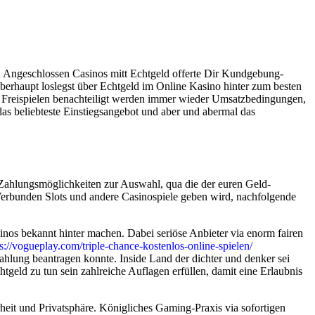
n Angeschlossen Casinos mitt Echtgeld offerte Dir Kundgebung-
erhaupt loslegst über Echtgeld im Online Kasino hinter zum besten
da Freispielen benachteiligt werden immer wieder Umsatzbedingungen,
s beliebteste Einstiegsangebot und aber und abermal das
Zahlungsmöglichkeiten zur Auswahl, qua die der euren Geld-
e Verbunden Slots und andere Casinospiele geben wird, nachfolgende
inos bekannt hinter machen. Dabei seriöse Anbieter via enorm fairen
ps://vogueplay.com/triple-chance-kostenlos-online-spielen/
ahlung beantragen konnte. Inside Land der dichter und denker sei
geld zu tun sein zahlreiche Auflagen erfüllen, damit eine Erlaubnis
heit und Privatsphäre. Königliches Gaming-Praxis via sofortigen