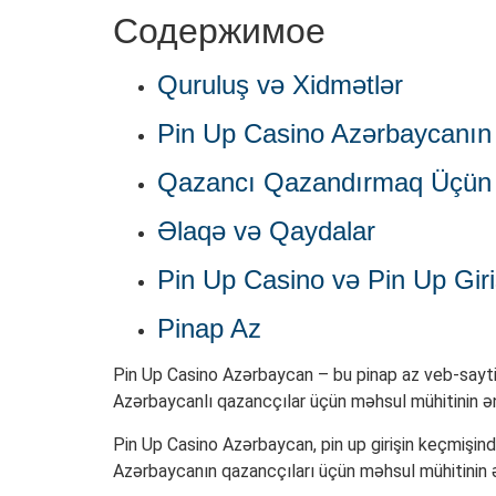
Содержимое
Quruluş və Xidmətlər
Pin Up Casino Azərbaycanın 
Qazancı Qazandırmaq Üçün 
Əlaqə və Qaydalar
Pin Up Casino və Pin Up Gir
Pinap Az
Pin Up Casino Azərbaycan – bu pinap az veb-saytind
Azərbaycanlı qazancçılar üçün məhsul mühitinin ən 
Pin Up Casino Azərbaycan, pin up girişin keçmişind
Azərbaycanın qazancçıları üçün məhsul mühitinin ən