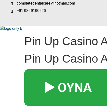
completedentalcare@hotmail.com
+91 9869190226
Pin Up Casino 
Pin Up Casino 
▶️ OYNA