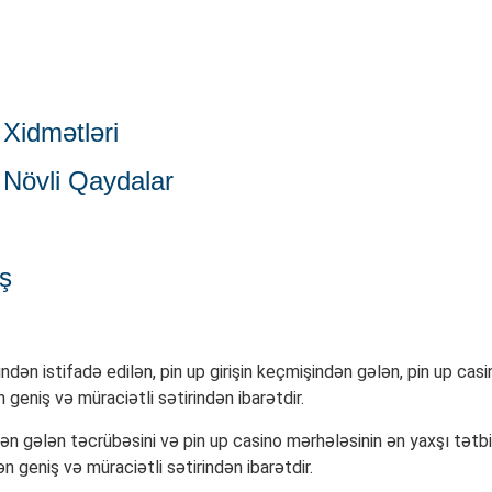
Xidmətləri
Növli Qaydalar
iş
ən istifadə edilən, pin up girişin keçmişindən gələn, pin up casin
geniş və müraciətli sətirindən ibarətdir.
ən gələn təcrübəsini və pin up casino mərhələsinin ən yaxşı tətbik
 geniş və müraciətli sətirindən ibarətdir.