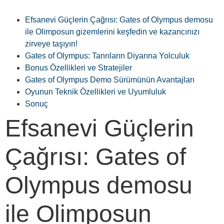
Efsanevi Güçlerin Çağrısı: Gates of Olympus demosu
ile Olimposun gizemlerini keşfedin ve kazancınızı
zirveye taşıyın!
Gates of Olympus: Tanrıların Diyarına Yolculuk
Bonus Özellikleri ve Stratejiler
Gates of Olympus Demo Sürümünün Avantajları
Oyunun Teknik Özellikleri ve Uyumluluk
Sonuç
Efsanevi Güçlerin
Çağrısı: Gates of
Olympus demosu
ile Olimposun