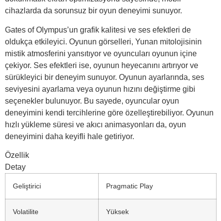
cihazlarda da sorunsuz bir oyun deneyimi sunuyor.
Gates of Olympus’un grafik kalitesi ve ses efektleri de
oldukça etkileyici. Oyunun görselleri, Yunan mitolojisinin
mistik atmosferini yansıtıyor ve oyuncuları oyunun içine
çekiyor. Ses efektleri ise, oyunun heyecanını artırıyor ve
sürükleyici bir deneyim sunuyor. Oyunun ayarlarında, ses
seviyesini ayarlama veya oyunun hızını değiştirme gibi
seçenekler bulunuyor. Bu sayede, oyuncular oyun
deneyimini kendi tercihlerine göre özelleştirebiliyor. Oyunun
hızlı yükleme süresi ve akıcı animasyonları da, oyun
deneyimini daha keyifli hale getiriyor.
Özellik
Detay
Geliştirici
Pragmatic Play
Volatilite
Yüksek