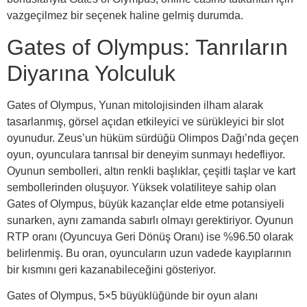
vazgeçilmez bir seçenek haline gelmiş durumda.
Gates of Olympus: Tanrıların
Diyarına Yolculuk
Gates of Olympus, Yunan mitolojisinden ilham alarak
tasarlanmış, görsel açıdan etkileyici ve sürükleyici bir slot
oyunudur. Zeus’un hüküm sürdüğü Olimpos Dağı’nda geçen
oyun, oyunculara tanrısal bir deneyim sunmayı hedefliyor.
Oyunun sembolleri, altın renkli başlıklar, çeşitli taşlar ve kart
sembollerinden oluşuyor. Yüksek volatiliteye sahip olan
Gates of Olympus, büyük kazançlar elde etme potansiyeli
sunarken, aynı zamanda sabırlı olmayı gerektiriyor. Oyunun
RTP oranı (Oyuncuya Geri Dönüş Oranı) ise %96.50 olarak
belirlenmiş. Bu oran, oyuncuların uzun vadede kayıplarının
bir kısmını geri kazanabileceğini gösteriyor.
Gates of Olympus, 5×5 büyüklüğünde bir oyun alanı