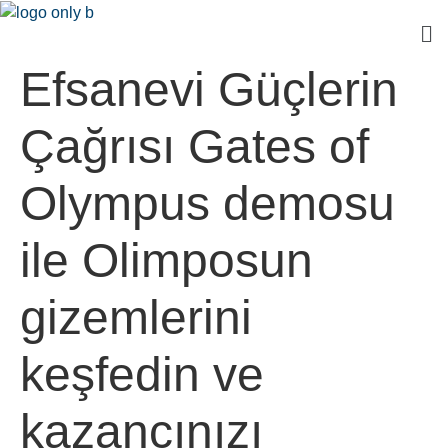
Efsanevi Güçlerin
Çağrısı Gates of
Olympus demosu
ile Olimposun
gizemlerini
keşfedin ve
kazancınızı