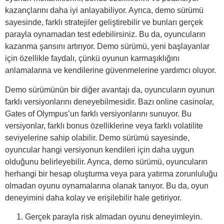
kazançlarını daha iyi anlayabiliyor. Ayrıca, demo sürümü
sayesinde, farklı stratejiler geliştirebilir ve bunları gerçek
parayla oynamadan test edebilirsiniz. Bu da, oyuncuların
kazanma şansını artırıyor. Demo sürümü, yeni başlayanlar
için özellikle faydalı, çünkü oyunun karmaşıklığını
anlamalarına ve kendilerine güvenmelerine yardımcı oluyor.
Demo sürümünün bir diğer avantajı da, oyuncuların oyunun
farklı versiyonlarını deneyebilmesidir. Bazı online casinolar,
Gates of Olympus’un farklı versiyonlarını sunuyor. Bu
versiyonlar, farklı bonus özelliklerine veya farklı volatilite
seviyelerine sahip olabilir. Demo sürümü sayesinde,
oyuncular hangi versiyonun kendileri için daha uygun
olduğunu belirleyebilir. Ayrıca, demo sürümü, oyuncuların
herhangi bir hesap oluşturma veya para yatırma zorunluluğu
olmadan oyunu oynamalarına olanak tanıyor. Bu da, oyun
deneyimini daha kolay ve erişilebilir hale getiriyor.
Gerçek parayla risk almadan oyunu deneyimleyin.