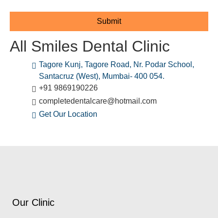
All Smiles Dental Clinic
Tagore Kunj, Tagore Road, Nr. Podar School,
Santacruz (West), Mumbai- 400 054.
+91 9869190226
completedentalcare@hotmail.com
Get Our Location
Our Clinic