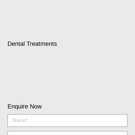
Dental Treatments
Enquire Now