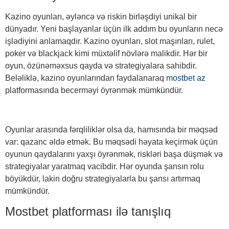
Kazino oyunları, əyləncə və riskin birləşdiyi unikal bir
dünyadır. Yeni başlayanlar üçün ilk addım bu oyunların necə
işlədiyini anlamaqdır. Kazino oyunları, slot maşınları, rulet,
poker və blackjack kimi müxtəlif növlərə malikdir. Hər bir
oyun, özünəməxsus qayda və strategiyalara sahibdir.
Beləliklə, kazino oyunlarından faydalanaraq
mostbet az
platformasında becerməyi öyrənmək mümkündür.
Oyunlar arasında fərqliliklər olsa da, hamısında bir məqsəd
var: qazanc əldə etmək. Bu məqsədi həyata keçirmək üçün
oyunun qaydalarını yaxşı öyrənmək, riskləri başa düşmək və
strategiyalar yaratmaq vacibdir. Hər oyunda şansın rolu
böyükdür, lakin doğru strategiyalarla bu şansı artırmaq
mümkündür.
Mostbet platforması ilə tanışlıq