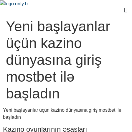
Yeni başlayanlar
üçün kazino
dünyasına giriş
mostbet ilə
başladın
Yeni başlayanlar üçün kazino dünyasına giriş mostbet ilə
başladın
Kazino oyunlarının əsasları