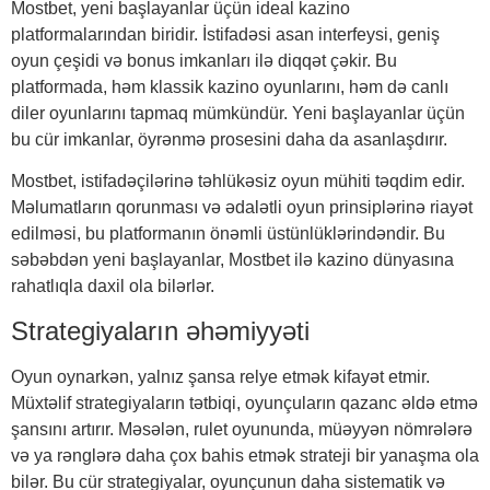
Mostbet, yeni başlayanlar üçün ideal kazino
platformalarından biridir. İstifadəsi asan interfeysi, geniş
oyun çeşidi və bonus imkanları ilə diqqət çəkir. Bu
platformada, həm klassik kazino oyunlarını, həm də canlı
diler oyunlarını tapmaq mümkündür. Yeni başlayanlar üçün
bu cür imkanlar, öyrənmə prosesini daha da asanlaşdırır.
Mostbet, istifadəçilərinə təhlükəsiz oyun mühiti təqdim edir.
Məlumatların qorunması və ədalətli oyun prinsiplərinə riayət
edilməsi, bu platformanın önəmli üstünlüklərindəndir. Bu
səbəbdən yeni başlayanlar, Mostbet ilə kazino dünyasına
rahatlıqla daxil ola bilərlər.
Strategiyaların əhəmiyyəti
Oyun oynarkən, yalnız şansa relye etmək kifayət etmir.
Müxtəlif strategiyaların tətbiqi, oyunçuların qazanc əldə etmə
şansını artırır. Məsələn, rulet oyununda, müəyyən nömrələrə
və ya rənglərə daha çox bahis etmək strateji bir yanaşma ola
bilər. Bu cür strategiyalar, oyunçunun daha sistematik və