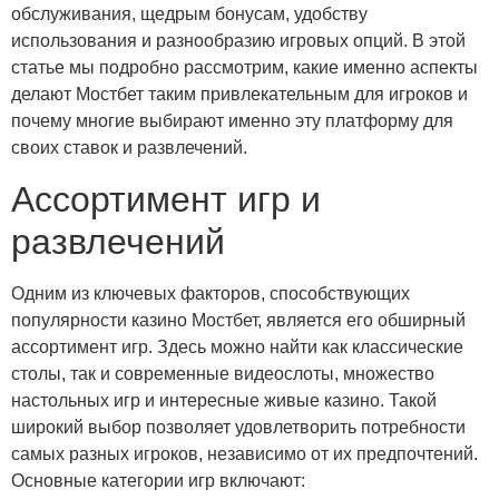
обслуживания, щедрым бонусам, удобству
использования и разнообразию игровых опций. В этой
статье мы подробно рассмотрим, какие именно аспекты
делают Мостбет таким привлекательным для игроков и
почему многие выбирают именно эту платформу для
своих ставок и развлечений.
Ассортимент игр и
развлечений
Одним из ключевых факторов, способствующих
популярности казино Мостбет, является его обширный
ассортимент игр. Здесь можно найти как классические
столы, так и современные видеослоты, множество
настольных игр и интересные живые казино. Такой
широкий выбор позволяет удовлетворить потребности
самых разных игроков, независимо от их предпочтений.
Основные категории игр включают: