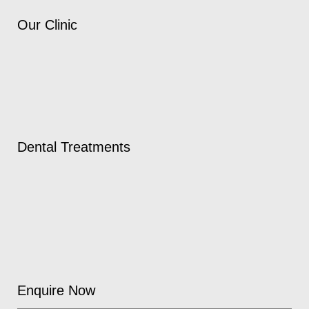
Our Clinic
Dental Treatments
Enquire Now