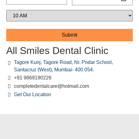
All Smiles Dental Clinic
Tagore Kunj, Tagore Road, Nr. Podar School,
Santacruz (West), Mumbai- 400 054.
+91 9869190226
completedentalcare@hotmail.com
Get Our Location