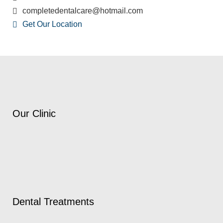
completedentalcare@hotmail.com
Get Our Location
Our Clinic
Dental Treatments