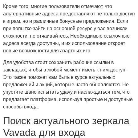
Кроме того, многие пользователи отмечают, что
альтернативные адреса предоставляют не только доступ
к играм, но и различные бонусные предложения. Если
при попытке зайти на основной ресурс у вас возникли
сложности, не отчаивайтесь. Необходимые ссылочные
адреса всегда доступны, и их использование откроет
новые возможности для азартных игр.
Для удобства стоит сохранить рабочие ссылки в
закладках, чтобы в любой момент иметь к ним доступ.
Это также поможет вам быть в курсе актуальных
предложений и акций, которые часто обновляются. Не
упустите шанс испытать удачу и наслаждаться тем, что
предлагает платформа, используя простые и доступные
способы входа.
Поиск актуального зеркала
Vavada для входа