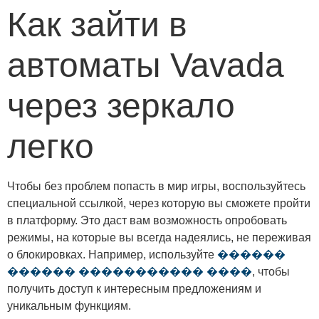
Как зайти в
автоматы Vavada
через зеркало
легко
Чтобы без проблем попасть в мир игры, воспользуйтесь
специальной ссылкой, через которую вы сможете пройти
в платформу. Это даст вам возможность опробовать
режимы, на которые вы всегда надеялись, не переживая
о блокировках. Например, используйте
������
������ ����������� ����
, чтобы
получить доступ к интересным предложениям и
уникальным функциям.