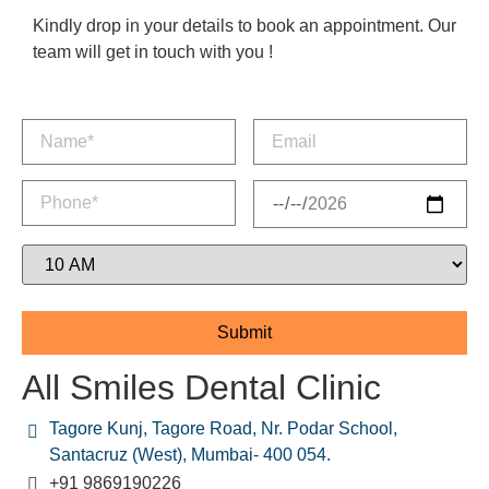
Kindly drop in your details to book an appointment. Our
team will get in touch with you !
All Smiles Dental Clinic
Tagore Kunj, Tagore Road, Nr. Podar School,
Santacruz (West), Mumbai- 400 054.
+91 9869190226